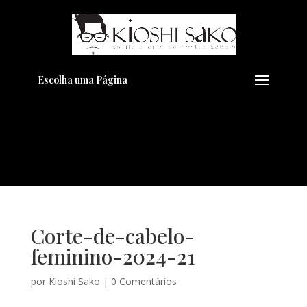
Pensando em transformar seu
+
Visual??
Agende pelo Whatsapp
Escolha uma Página
Corte-de-cabelo-
feminino-2024-21
por
Kioshi Sako
|
0 Comentários