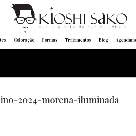
Pensando em transformar seu Visual??
Agende pelo Whatsapp
tes
Coloração
Formas
Tratamentos
Blog
Agendame
nino-2024-morena-iluminada