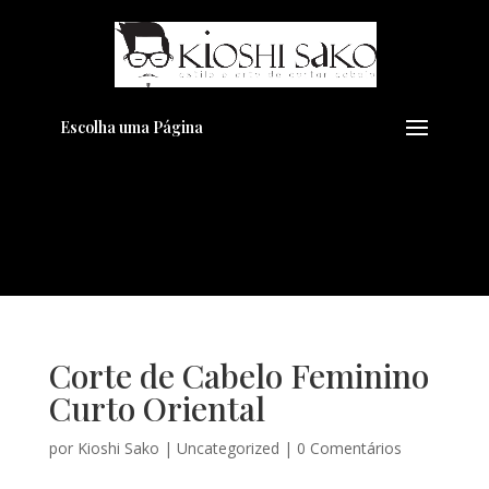
Pensando em transformar seu
+
Visual??
Agende pelo Whatsapp
Escolha uma Página
Corte de Cabelo Feminino
Curto Oriental
por
Kioshi Sako
|
Uncategorized
|
0 Comentários