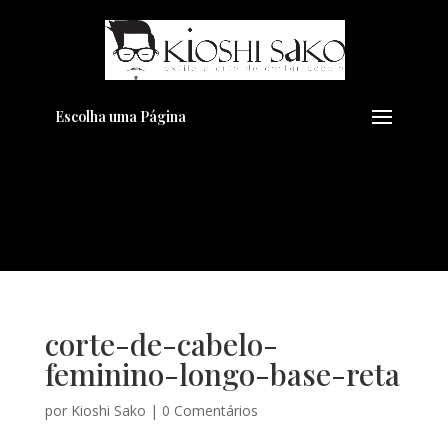
Pensando em transformar seu
+
Visual??
Agende pelo Whatsapp
Escolha uma Página
corte-de-cabelo-
feminino-longo-base-reta
por
Kioshi Sako
|
0 Comentários