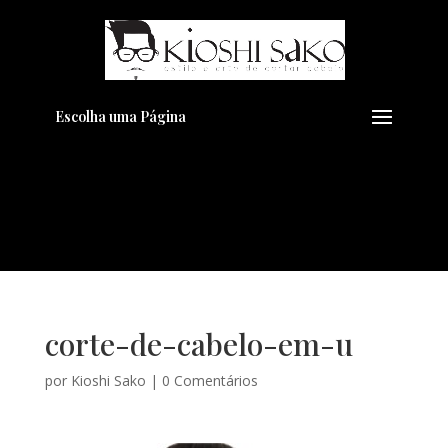
Pensando em transformar seu
+
Visual??
Agende pelo Whatsapp
Escolha uma Página
corte-de-cabelo-em-u
por
Kioshi Sako
|
0 Comentários