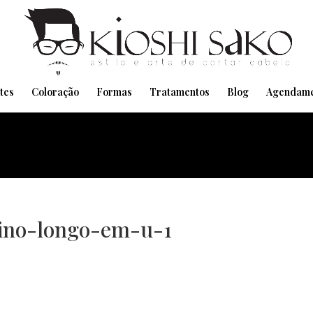
Pensando em transformar seu Visual??
Agende pelo Whatsapp
tes
Coloração
Formas
Tratamentos
Blog
Agendame
nino-longo-em-u-1