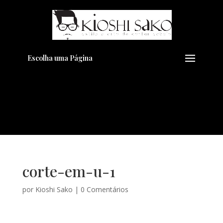
Pensando em transformar seu
+
Visual??
Agende pelo Whatsapp
Escolha uma Página
corte-em-u-1
por
Kioshi Sako
|
0 Comentários