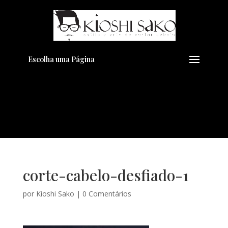
Pensando em transformar seu
+
Visual??
Agende pelo Whatsapp
Escolha uma Página
corte-cabelo-desfiado-1
por
Kioshi Sako
|
0 Comentários