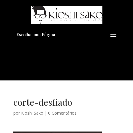
Pensando em transformar seu
+
Visual??
Agende pelo Whatsapp
Escolha uma Página
corte-desfiado
por
Kioshi Sako
|
0 Comentários