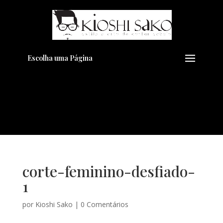
Pensando em transformar seu
+
Visual??
Agende pelo Whatsapp
Escolha uma Página
corte-feminino-desfiado-
1
por
Kioshi Sako
|
0 Comentários