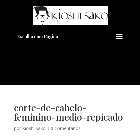
Pensando em transformar seu
+
Visual??
Agende pelo Whatsapp
Escolha uma Página
corte-de-cabelo-
feminino-medio-repicado
por
Kioshi Sako
|
0 Comentários