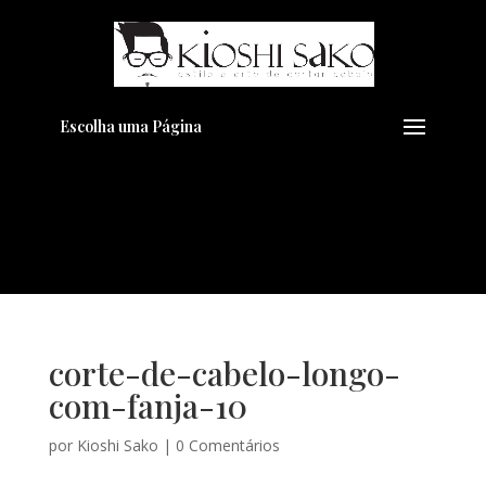
Pensando em transformar seu
+
Visual??
Agende pelo Whatsapp
Escolha uma Página
corte-de-cabelo-longo-
com-fanja-10
por
Kioshi Sako
|
0 Comentários