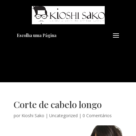
Pensando em transformar seu
+
Visual??
Agende pelo Whatsapp
Escolha uma Página
Corte de cabelo longo
por
Kioshi Sako
|
Uncategorized
|
0 Comentários