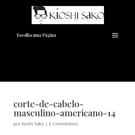
Pensando em transformar seu
+
Visual??
Agende pelo Whatsapp
Escolha uma Página
corte-de-cabelo-
masculino-americano-14
por
Kioshi Sako
|
0 Comentários