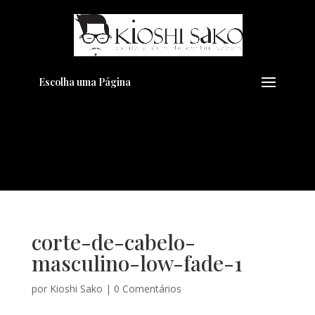
Pensando em transformar seu
+
Visual??
Agende pelo Whatsapp
Escolha uma Página
corte-de-cabelo-
masculino-low-fade-1
por
Kioshi Sako
|
0 Comentários