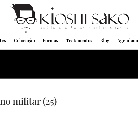
Pensando em transformar seu Visual??
Agende pelo Whatsapp
tes
Coloração
Formas
Tratamentos
Blog
Agendame
no militar (25)