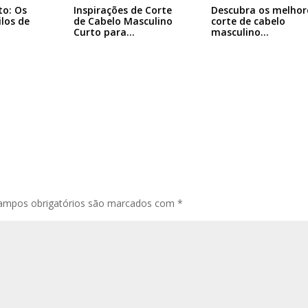
to: Os
Inspirações de Corte
Descubra os melhor
ilos de
de Cabelo Masculino
corte de cabelo
Curto para…
masculino…
ampos obrigatórios são marcados com
*