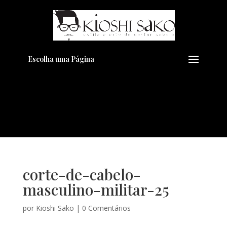
Pensando em transformar seu
+
Visual??
Agende pelo Whatsapp
Escolha uma Página
corte-de-cabelo-
masculino-militar-25
por
Kioshi Sako
|
0 Comentários