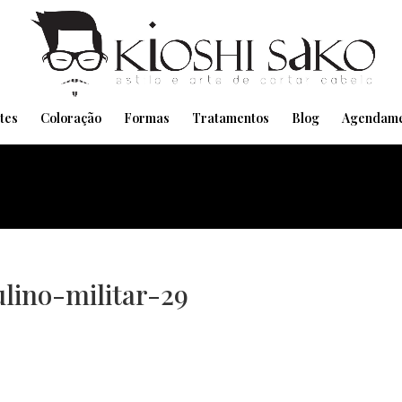
Pensando em transformar seu Visual??
Agende pelo Whatsapp
tes
Coloração
Formas
Tratamentos
Blog
Agendame
lino-militar-29