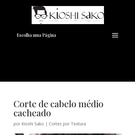
Pensando em transformar seu
+
Visual??
Agende pelo Whatsapp
Escolha uma Página
Corte de cabelo médio
cacheado
por
Kioshi Sako
|
Cortes por Textura