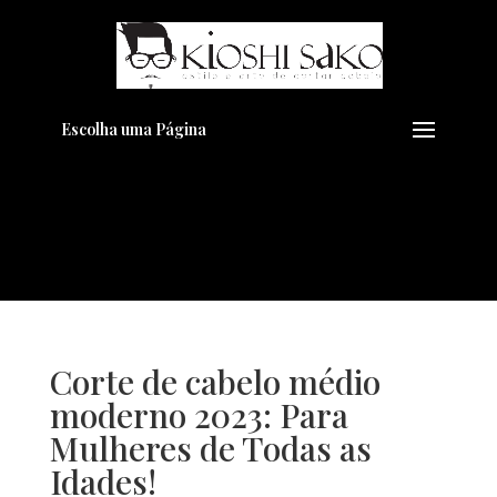
Pensando em transformar seu
+
Visual??
Agende pelo Whatsapp
Escolha uma Página
Corte de cabelo médio
moderno 2023: Para
Mulheres de Todas as
Idades!