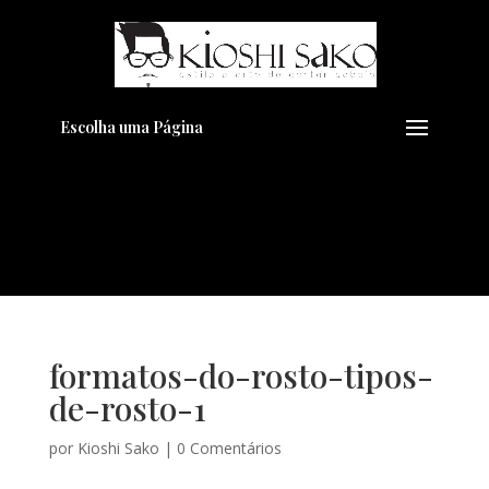
Pensando em transformar seu
+
Visual??
Agende pelo Whatsapp
Escolha uma Página
formatos-do-rosto-tipos-
de-rosto-1
por
Kioshi Sako
|
0 Comentários