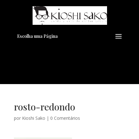
Pensando em transformar seu
+
Visual??
Agende pelo Whatsapp
Escolha uma Página
rosto-redondo
por
Kioshi Sako
|
0 Comentários