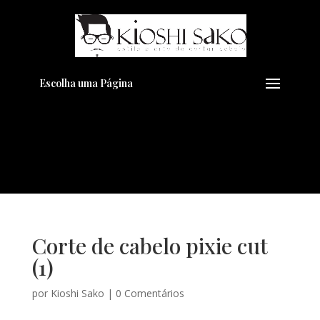
Pensando em transformar seu
+
Visual??
Agende pelo Whatsapp
Escolha uma Página
Corte de cabelo pixie cut
(1)
por
Kioshi Sako
|
0 Comentários