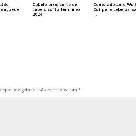
stilo
Cabelo pixie corte de
Como adotar o Wol
pirações e
cabelo curto feminino
Cut para cabelos lis
2024
…
ampos obrigatórios são marcados com
*