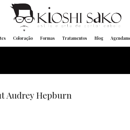
Pensando em transformar seu Visual??
Agende pelo Whatsapp
tes
Coloração
Formas
Tratamentos
Blog
Agendame
cut Audrey Hepburn