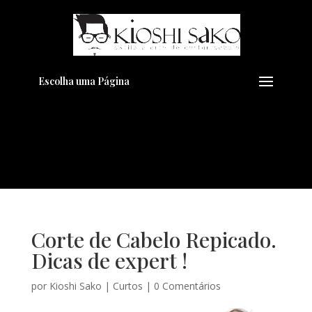
Pensando em transformar seu
+
Visual??
Agende pelo Whatsapp
Escolha uma Página
Corte de Cabelo Repicado.
Dicas de expert !
por
Kioshi Sako
|
Curtos
|
0 Comentários