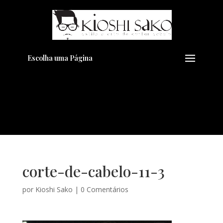
Pensando em transformar seu
+
Visual??
Agende pelo Whatsapp
Escolha uma Página
corte-de-cabelo-11-3
por
Kioshi Sako
|
0 Comentários