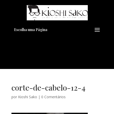
Pensando em transformar seu
+
Visual??
Agende pelo Whatsapp
Escolha uma Página
corte-de-cabelo-12-4
por
Kioshi Sako
|
0 Comentários