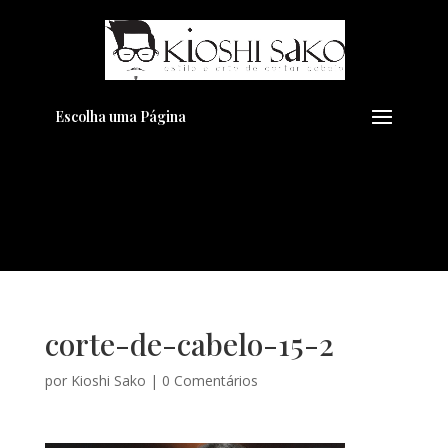
Pensando em transformar seu
+
Visual??
Agende pelo Whatsapp
Escolha uma Página
corte-de-cabelo-15-2
por
Kioshi Sako
|
0 Comentários