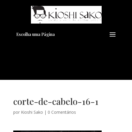
Pensando em transformar seu
+
Visual??
Agende pelo Whatsapp
Escolha uma Página
corte-de-cabelo-16-1
por
Kioshi Sako
|
0 Comentários