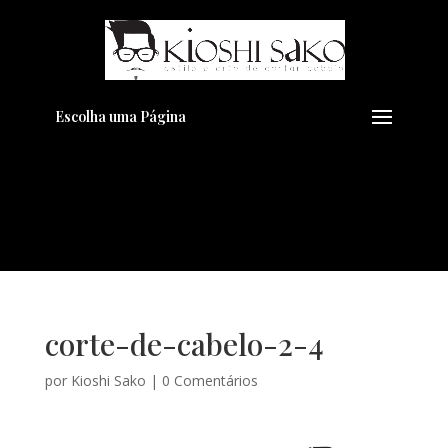
Pensando em transformar seu
+
Visual??
Agende pelo Whatsapp
Escolha uma Página
corte-de-cabelo-2-4
por
Kioshi Sako
|
0 Comentários