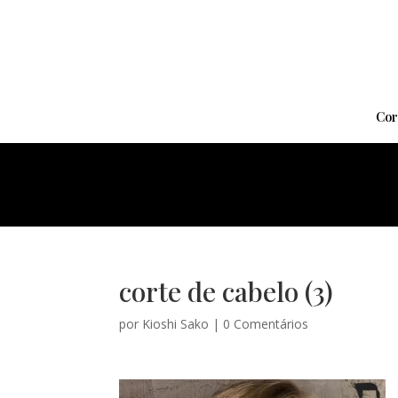
Cor
corte de cabelo (3)
por
Kioshi Sako
|
0 Comentários