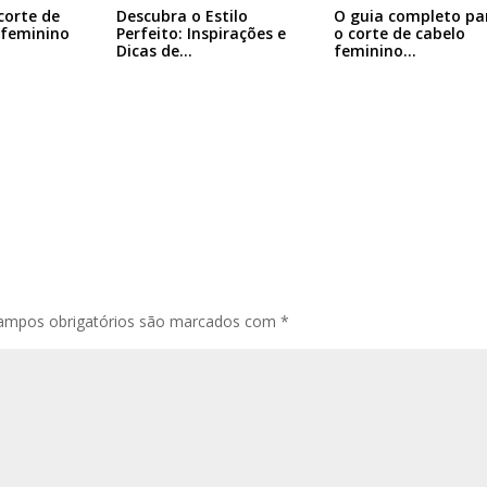
corte de
Descubra o Estilo
O guia completo pa
 feminino
Perfeito: Inspirações e
o corte de cabelo
Dicas de…
feminino…
ampos obrigatórios são marcados com
*