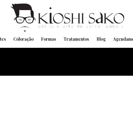
Pensando em transformar seu Visual??
Agende pelo Whatsapp
tes
Coloração
Formas
Tratamentos
Blog
Agendame