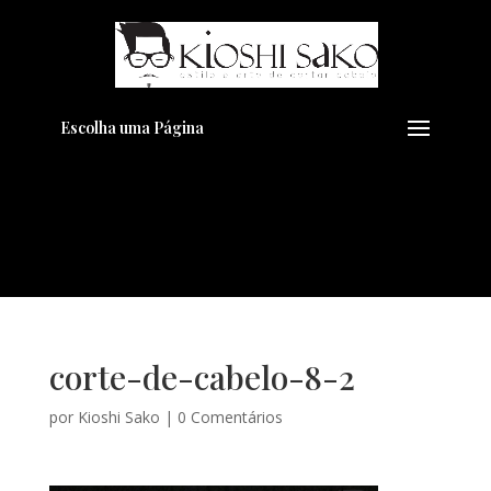
Pensando em transformar seu
+
Visual??
Agende pelo Whatsapp
Escolha uma Página
corte-de-cabelo-8-2
por
Kioshi Sako
|
0 Comentários