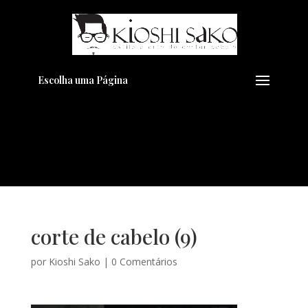
Pensando em transformar seu
+
Visual??
Agende pelo Whatsapp
Escolha uma Página
corte de cabelo (9)
por
Kioshi Sako
|
0 Comentários