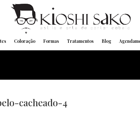
Pensando em transformar seu Visual??
Agende pelo Whatsapp
tes
Coloração
Formas
Tratamentos
Blog
Agendame
elo-cacheado-4