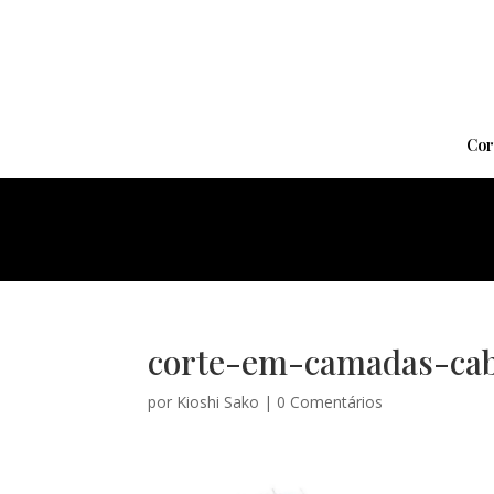
Cor
corte-em-camadas-cab
por
Kioshi Sako
|
0 Comentários