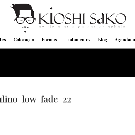
Pensando em transformar seu Visual??
Agende pelo Whatsapp
tes
Coloração
Formas
Tratamentos
Blog
Agendame
lino-low-fade-22