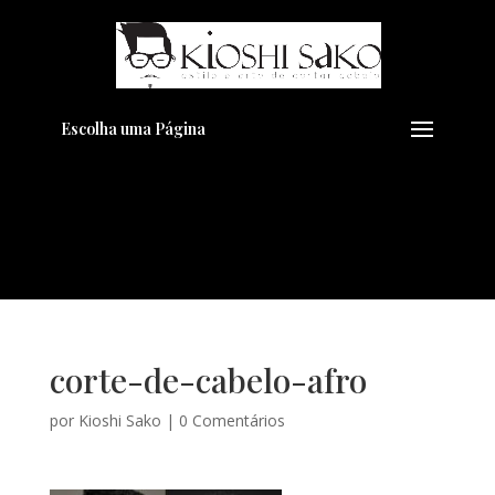
Pensando em transformar seu
+
Visual??
Agende pelo Whatsapp
Escolha uma Página
corte-de-cabelo-afro
por
Kioshi Sako
|
0 Comentários