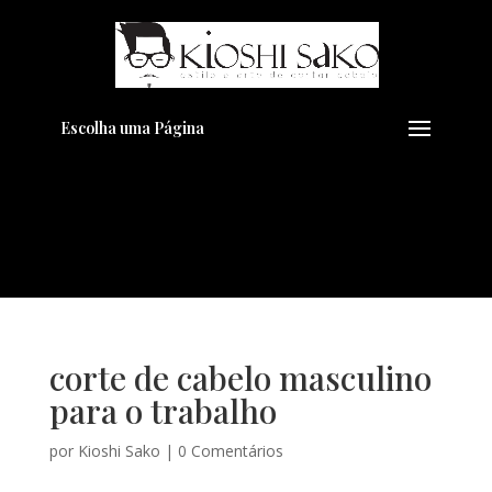
Pensando em transformar seu
+
Visual??
Agende pelo Whatsapp
Escolha uma Página
corte de cabelo masculino
para o trabalho
por
Kioshi Sako
|
0 Comentários