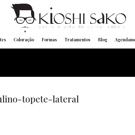
Pensando em transformar seu Visual??
Agende pelo Whatsapp
tes
Coloração
Formas
Tratamentos
Blog
Agendame
lino-topete-lateral