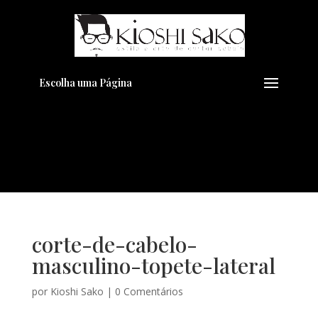
Pensando em transformar seu
+
Visual??
Agende pelo Whatsapp
Escolha uma Página
corte-de-cabelo-
masculino-topete-lateral
por
Kioshi Sako
|
0 Comentários