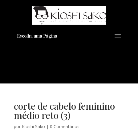
Pensando em transformar seu
+
Visual??
Agende pelo Whatsapp
Escolha uma Página
corte de cabelo feminino
médio reto (3)
por
Kioshi Sako
|
0 Comentários