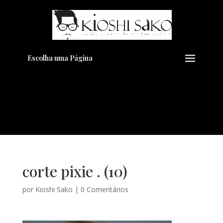
Pensando em transformar seu
+
Visual??
Agende pelo Whatsapp
Escolha uma Página
corte pixie . (10)
por
Kioshi Sako
|
0 Comentários