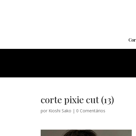
Cor
corte pixie cut (13)
por
Kioshi Sako
|
0 Comentários