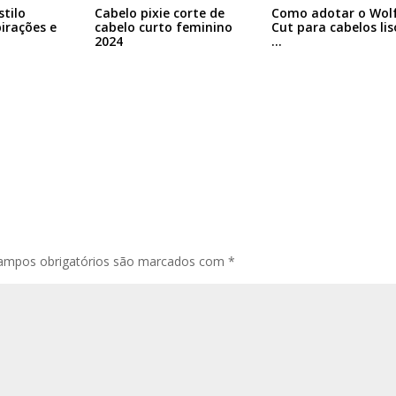
stilo
Cabelo pixie corte de
Como adotar o Wol
pirações e
cabelo curto feminino
Cut para cabelos lis
2024
…
ampos obrigatórios são marcados com
*