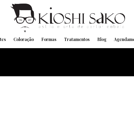
Pensando em transformar seu Visual??
Agende pelo Whatsapp
tes
Coloração
Formas
Tratamentos
Blog
Agendame