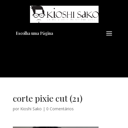
Pensando em transformar seu
+
Visual??
Agende pelo Whatsapp
Escolha uma Página
corte pixie cut (21)
por
Kioshi Sako
|
0 Comentários