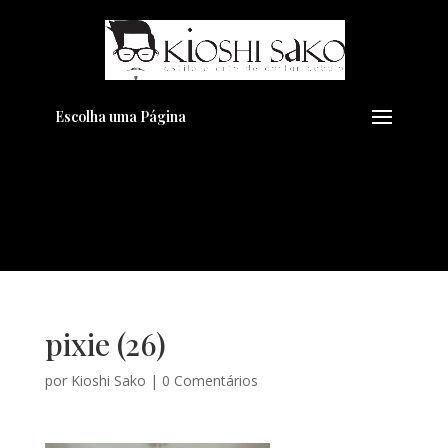
Pensando em transformar seu
+
Visual??
Agende pelo Whatsapp
Escolha uma Página
pixie (26)
por
Kioshi Sako
|
0 Comentários