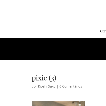
Cor
pixie (3)
por
Kioshi Sako
|
0 Comentários