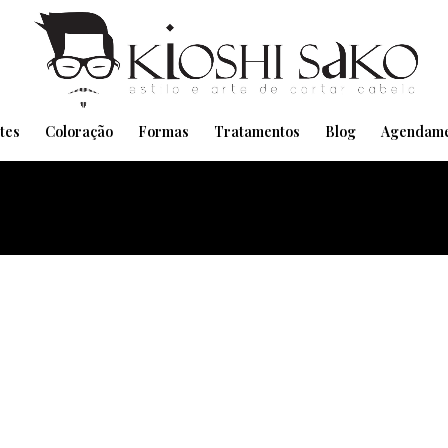
Pensando em transformar seu Visual??
Agende pelo Whatsapp
tes
Coloração
Formas
Tratamentos
Blog
Agendame