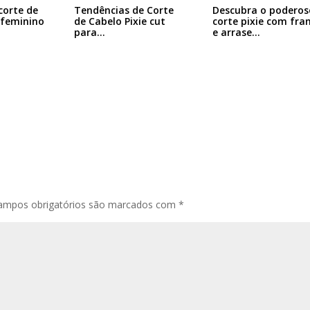
corte de
Tendências de Corte
Descubra o poderos
 feminino
de Cabelo Pixie cut
corte pixie com fra
para…
e arrase…
ampos obrigatórios são marcados com
*