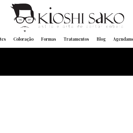
Pensando em transformar seu Visual??
Agende pelo Whatsapp
tes
Coloração
Formas
Tratamentos
Blog
Agendame