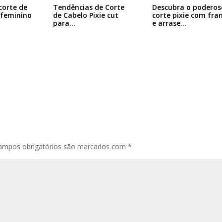
corte de
Tendências de Corte
Descubra o poderos
 feminino
de Cabelo Pixie cut
corte pixie com fra
para…
e arrase…
ampos obrigatórios são marcados com
*