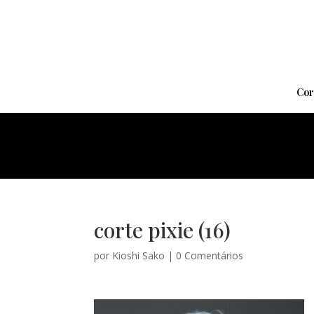
Cor
corte pixie (16)
por
Kioshi Sako
|
0 Comentários