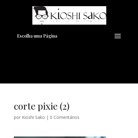
Pensando em transformar seu
+
Visual??
Agende pelo Whatsapp
Escolha uma Página
corte pixie (2)
por
Kioshi Sako
|
0 Comentários