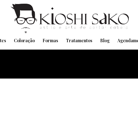
Pensando em transformar seu Visual??
Agende pelo Whatsapp
tes
Coloração
Formas
Tratamentos
Blog
Agendame