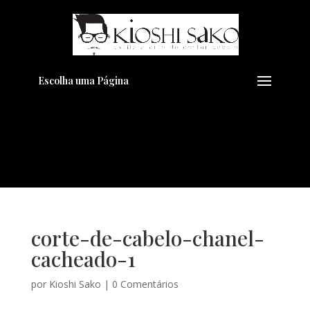
Pensando em transformar seu
+
Visual??
Agende pelo Whatsapp
Escolha uma Página
corte-de-cabelo-chanel-
cacheado-1
por
Kioshi Sako
|
0 Comentários