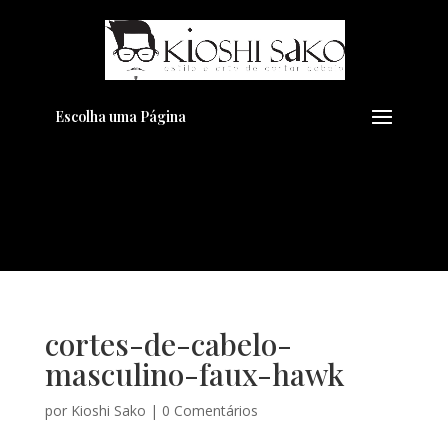
Pensando em transformar seu
+
Visual??
Agende pelo Whatsapp
Escolha uma Página
cortes-de-cabelo-
masculino-faux-hawk
por
Kioshi Sako
|
0 Comentários